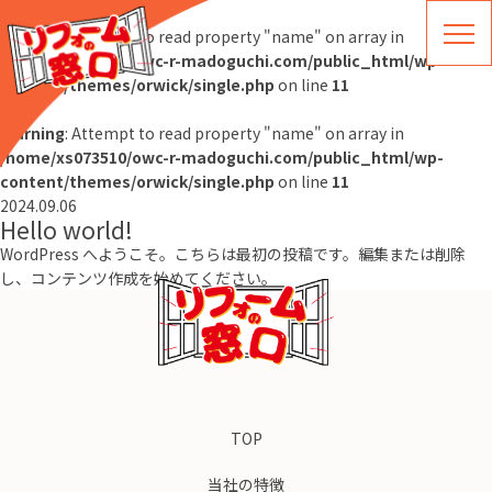
Warning
: Attempt to read property "name" on array in
/home/xs073510/owc-r-madoguchi.com/public_html/wp-
content/themes/orwick/single.php
on line
11
Warning
: Attempt to read property "name" on array in
/home/xs073510/owc-r-madoguchi.com/public_html/wp-
content/themes/orwick/single.php
on line
11
2024.09.06
Hello world!
WordPress へようこそ。こちらは最初の投稿です。編集または削除
し、コンテンツ作成を始めてください。
TOP
当社の特徴